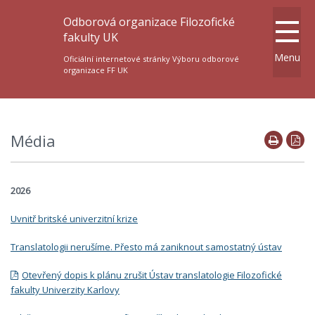
Odborová organizace Filozofické
fakulty UK
Menu
Oficiální internetové stránky Výboru odborové
organizace FF UK
Média
2026
Uvnitř britské univerzitní krize
Translatologii nerušíme. Přesto má zaniknout samostatný ústav
Otevřený dopis k plánu zrušit Ústav translatologie Filozofické
fakulty Univerzity Karlovy