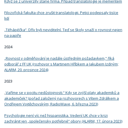
Když se z univerzity stane firma. Případ translatologie je mementem
Filozofická fakulta chce zrušit translatologii. Petici podepsaly tisíce
lidí
„Téhápéčka“. Dřív byli neviditelní. Teď se školy snaží o rovnost nejen
na papíře
2024
„Rovnost v odměňování je nadále ústředním požadavkem,“ říká
odborář z FF UK (rozhovor s Martinem Hříbkem a Jakubem Izdným;
ALARM, 20. prosince 2024)
2023
„
Vaříme se v pocitu nedůstojnosti.“ Kdy se zvýší platy akademiků a
akademiček? (pořad založený na rozhovorech s Vítem Zdrálkem a
Ondřejem Vojtěchovským; RadioWave, 6. března 2023)
Psychologie není víc než hispanistika. Vedení UK chce v krizi
zachránit jen „společensky potřebné“ obory (ALARM, 17. února 2023)