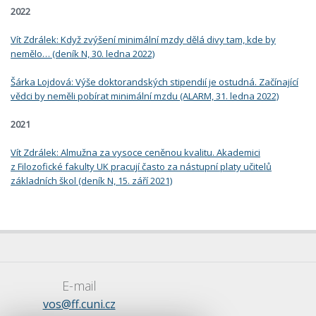
2022
Vít Zdrálek: Když zvýšení minimální mzdy dělá divy tam, kde by
nemělo… (deník N, 30. ledna 2022)
Šárka Lojdová: Výše doktorandských stipendií je ostudná. Začínající
vědci by neměli pobírat minimální mzdu (ALARM, 31. ledna 2022)
2021
Vít Zdrálek: Almužna za vysoce ceněnou kvalitu. Akademici
z Filozofické fakulty UK pracují často za nástupní platy učitelů
základních škol (deník N, 15. září 2021)
E-mail
vos@ff.cuni.cz